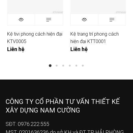
Kệ tivi phong cách hiện đại
Kệ trang trí phong cách
KTV0005
hiện đại KTT0001
Liên hệ
Liên hệ
CÔNG TY CỔ PHẦN TƯ VẤN THIẾT KẾ
XÂY DỰNG NAM CƯỜNG
SĐT: 0976.222.555
MST: 0201636236 do sở KH và ĐT TP HẢI PHÒNG