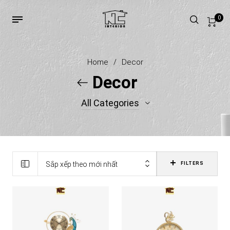
0
Home
/
Decor
Decor
All Categories
121
Bình hoa decor
94
Đồng hồ decor
Sắp xếp theo mới nhất
FILTERS
144
Gương decor
45
Tranh decor
223
Tượng decor