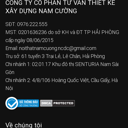
CÔNG TY CỔ PHẦN TƯ VẤN THIẾT KẾ
XÂY DỰNG NAM CƯỜNG
SĐT: 0976.222.555
MST: 0201636236 do sở KH và ĐT TP HẢI PHÒNG
cấp ngày 08/06/2015
Email:
noithatnamcuong.ncdc@gmail.com
Trụ sở: 61 tuyến 3 Trại Lẻ, Lê Chân, Hải Phòng
Chi nhánh 1: 02.01.17 Khu đô thị SENTURIA Nam Sài
Gòn
Chi nhánh 2: 4/8/106 Hoàng Quốc Việt, Cầu Giấy, Hà
Nội
Về chúng tôi