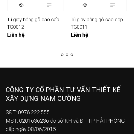
Tủ giày bằng gỗ cao cấp
Tủ giày bằng gỗ cao cấp
TG0012
TG0011
Liên hệ
Liên hệ
CÔNG TY CỔ PHẦN TƯ VẤN THIẾT KẾ
XÂY DỰNG NAM CƯỜNG
SĐT: 0976.222.555
MST: 0201636236 do sở KH và ĐT TP HẢI PHÒNG
cấp ngày 08/06/2015