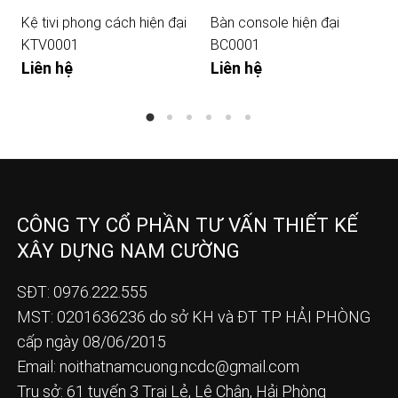
Kệ tivi phong cách hiện đại
Bàn console hiện đại
KTV0001
BC0001
Liên hệ
Liên hệ
CÔNG TY CỔ PHẦN TƯ VẤN THIẾT KẾ
XÂY DỰNG NAM CƯỜNG
SĐT: 0976.222.555
MST: 0201636236 do sở KH và ĐT TP HẢI PHÒNG
cấp ngày 08/06/2015
Email:
noithatnamcuong.ncdc@gmail.com
Trụ sở: 61 tuyến 3 Trại Lẻ, Lê Chân, Hải Phòng