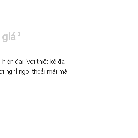
 giá
0
iện đại. Với thiết kế đa
nơi nghỉ ngơi thoải mái mà