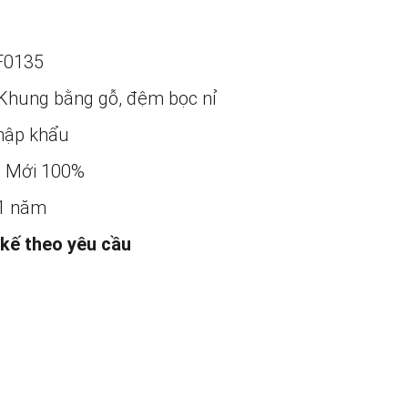
F0135
Khung bằng gỗ, đệm bọc nỉ
ập khẩu
:
Mới 100%
1 năm
 kế theo yêu cầu