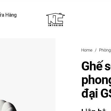
ửa Hàng
Home
/
Phòng
Ghế s
phong
đại 