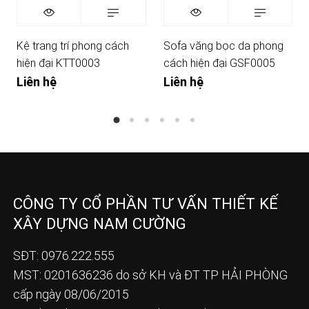
Kệ trang trí phong cách
Sofa văng bọc da phong
hiện đại KTT0003
cách hiện đại GSF0005
Liên hệ
Liên hệ
CÔNG TY CỔ PHẦN TƯ VẤN THIẾT KẾ
XÂY DỰNG NAM CƯỜNG
SĐT: 0976.222.555
MST: 0201636236 do sở KH và ĐT TP HẢI PHÒNG
cấp ngày 08/06/2015