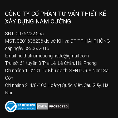
CÔNG TY CỔ PHẦN TƯ VẤN THIẾT KẾ
XÂY DỰNG NAM CƯỜNG
SĐT: 0976.222.555
MST: 0201636236 do sở KH và ĐT TP HẢI PHÒNG
cấp ngày 08/06/2015
Email:
noithatnamcuong.ncdc@gmail.com
Trụ sở: 61 tuyến 3 Trại Lẻ, Lê Chân, Hải Phòng
Chi nhánh 1: 02.01.17 Khu đô thị SENTURIA Nam Sài
Gòn
Chi nhánh 2: 4/8/106 Hoàng Quốc Việt, Cầu Giấy, Hà
Nội