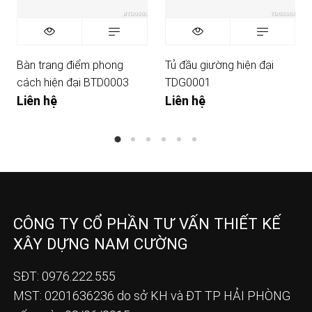
Bàn trang điểm phong
Tủ đầu giường hiện đại
cách hiện đại BTD0003
TDG0001
Liên hệ
Liên hệ
CÔNG TY CỔ PHẦN TƯ VẤN THIẾT KẾ
XÂY DỰNG NAM CƯỜNG
SĐT: 0976.222.555
MST: 0201636236 do sở KH và ĐT TP HẢI PHÒNG