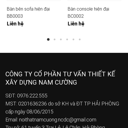
Bàn bên sofa hiện đại
Bàn console hiện đại
BB0003
BC0002
Liên hệ
Liên hệ
CÔNG TY CỔ PHẦN TƯ VẤN THIẾT KẾ
XÂY DỰNG NAM CƯỜNG
SĐT: 0976.222.555
MST: 0201636236 do sở KH và ĐT TP HẢI PHÒNG
cấp ngày 08/06/2015
Email:
noithatnamcuong.ncdc@gmail.com
Trụ sở: 61 tuyến 3 Trại Lẻ, Lê Chân, Hải Phòng