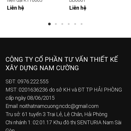
hiện đại KTT0003
BB0001
Liên hệ
Liên hệ
CÔNG TY CỔ PHẦN TƯ VẤN THIẾT KẾ
XÂY DỰNG NAM CƯỜNG
SĐT: 0976.222.555
MST: 0201636236 do sở KH và ĐT TP HẢI PHÒNG
cấp ngày 08/06/2015
Email:
noithatnamcuong.ncdc@gmail.com
Trụ sở: 61 tuyến 3 Trại Lẻ, Lê Chân, Hải Phòng
Chi nhánh 1: 02.01.17 Khu đô thị SENTURIA Nam Sài
Gòn