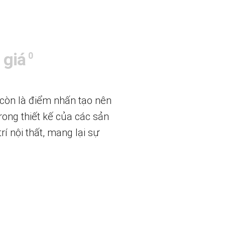
 giá
0
 còn là điểm nhấn tạo nên
rong thiết kế của các sản
í nội thất, mang lại sự