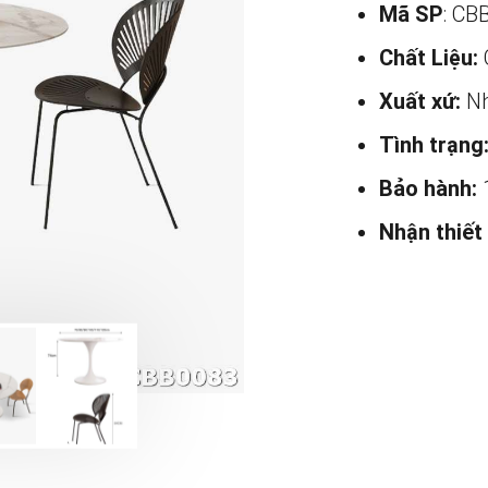
Mã SP
: CB
Chất Liệu:
C
Xuất xứ:
Nh
Tình trạng
Bảo hành:
Nhận thiết