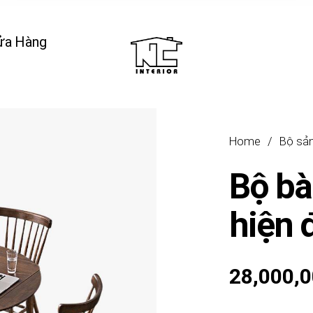
ửa Hàng
Home
/
Bộ sả
Bộ bà
hiện 
28,000,