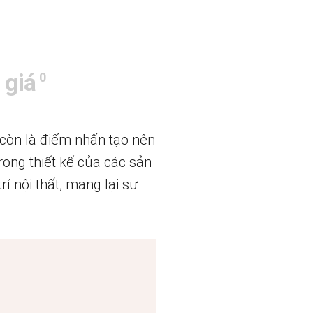
 giá
0
 còn là điểm nhấn tạo nên
rong thiết kế của các sản
í nội thất, mang lại sự