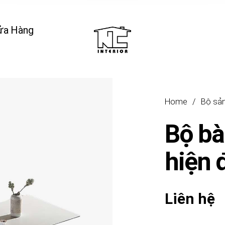
ửa Hàng
Home
/
Bộ sả
Bộ bà
hiện 
Liên hệ