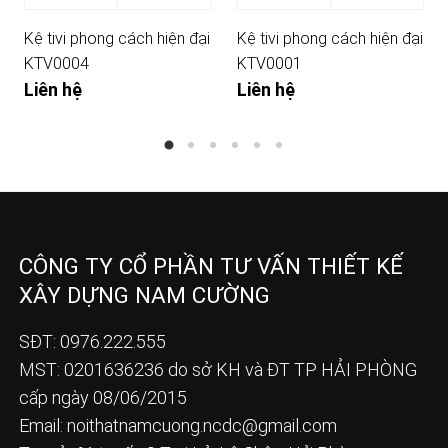
Kệ tivi phong cách hiện đại
Kệ tivi phong cách hiện đại
KTV0004
KTV0001
Liên hệ
Liên hệ
CÔNG TY CỔ PHẦN TƯ VẤN THIẾT KẾ
XÂY DỰNG NAM CƯỜNG
SĐT: 0976.222.555
MST: 0201636236 do sở KH và ĐT TP HẢI PHÒNG
cấp ngày 08/06/2015
Email:
noithatnamcuong.ncdc@gmail.com