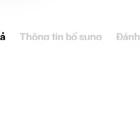
tả
Thông tin bổ sung
Đánh
kiện không thể thiếu cho mọi không gian phòng khác
ỉ đáp ứng nhu cầu sử dụng mà còn tạo điểm nhấn 