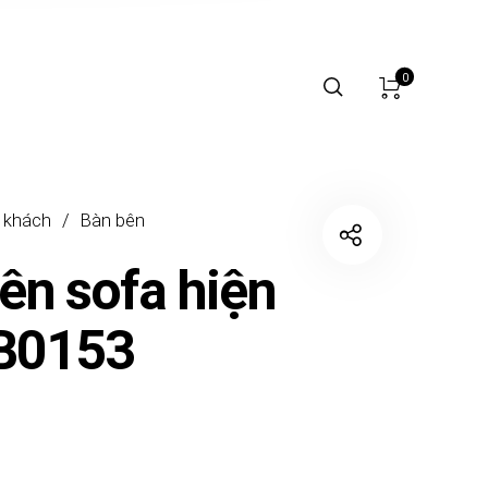
0
 khách
/
Bàn bên
ên sofa hiện
BB0153