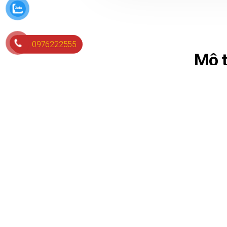
0976222555
Mô 
Bàn bên sofa hiện đại BB0153
Liên hệ
Bàn bên sofa là một phụ 
thông minh, nó không ch