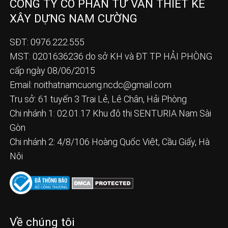
CÔNG TY CỔ PHẦN TƯ VẤN THIẾT KẾ
XÂY DỰNG NAM CƯỜNG
SĐT: 0976.222.555
MST: 0201636236 do sở KH và ĐT TP HẢI PHÒNG
cấp ngày 08/06/2015
Email:
noithatnamcuong.ncdc@gmail.com
Trụ sở: 61 tuyến 3 Trại Lẻ, Lê Chân, Hải Phòng
Chi nhánh 1: 02.01.17 Khu đô thị SENTURIA Nam Sài
Gòn
Chi nhánh 2: 4/8/106 Hoàng Quốc Việt, Cầu Giấy, Hà
Nội
Về chúng tôi