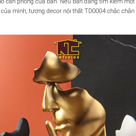
ho căn phòng của bạn. Nếu bạn đang tìm kiếm một 
của mình, tượng decor nội thất TD0004 chắc chắn 