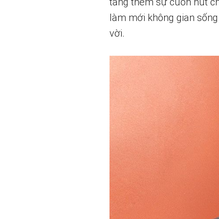
tăng thêm sự cuốn hút c
làm mới không gian sống 
vời.