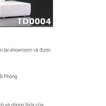
ẵn tại showroom và được
ải Phòng.
ch và phong thủy của