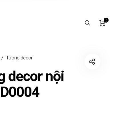
0
/
Tượng decor
 decor nội
TD0004