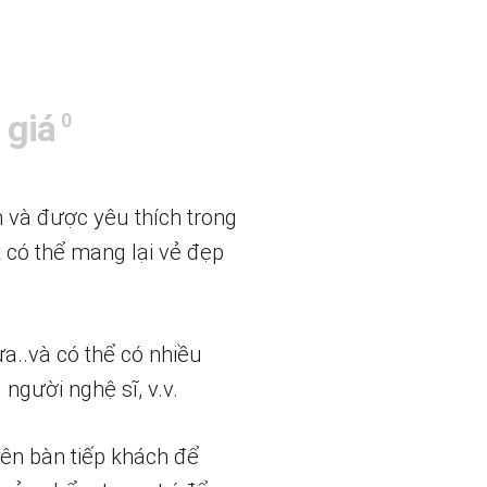
 giá
0
n và được yêu thích trong
t có thể mang lại vẻ đẹp
a..và có thể có nhiều
người nghệ sĩ, v.v.
rên bàn tiếp khách để