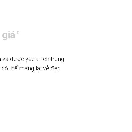
 giá
0
n và được yêu thích trong
t có thể mang lại vẻ đẹp