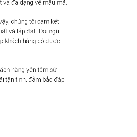
t và đa dạng về mẫu mã.
vậy, chúng tôi cam kết
uất và lắp đặt. Đội ngũ
iúp khách hàng có được
hách hàng yên tâm sử
ãi tận tình, đảm bảo đáp