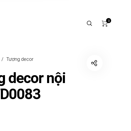
0
/
Tượng decor
 decor nội
TD0083