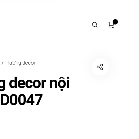
0
/
Tượng decor
 decor nội
TD0047