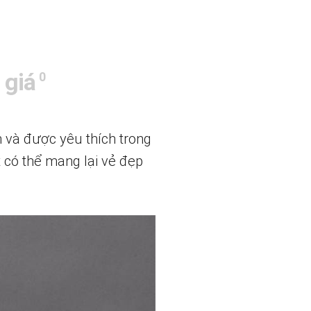
 giá
0
n và được yêu thích trong
t có thể mang lại vẻ đẹp