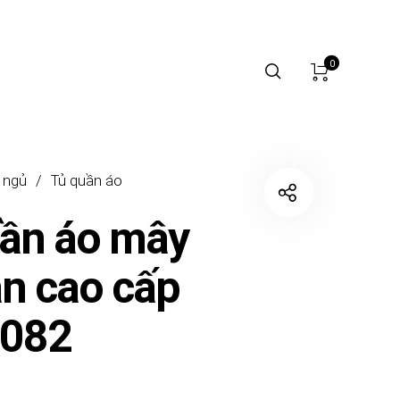
0
 ngủ
/
Tủ quần áo
ần áo mây
an cao cấp
082