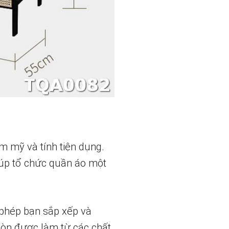
m mỹ và tính tiện dụng.
iúp tổ chức quần áo một
 phép bạn sắp xếp và
 còn được làm từ các chất