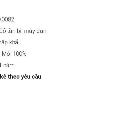
A0082
Gỗ tần bì, mây đan
ập khẩu
:
Mới 100%
1 năm
 kế theo yêu cầu