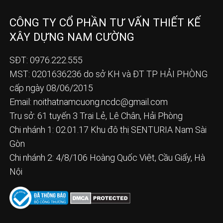
CÔNG TY CỔ PHẦN TƯ VẤN THIẾT KẾ
XÂY DỰNG NAM CƯỜNG
SĐT: 0976.222.555
MST: 0201636236 do sở KH và ĐT TP HẢI PHÒNG
cấp ngày 08/06/2015
Email:
noithatnamcuong.ncdc@gmail.com
Trụ sở: 61 tuyến 3 Trại Lẻ, Lê Chân, Hải Phòng
Chi nhánh 1: 02.01.17 Khu đô thị SENTURIA Nam Sài
Gòn
Chi nhánh 2: 4/8/106 Hoàng Quốc Việt, Cầu Giấy, Hà
Nội