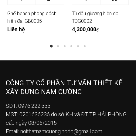
Ghế bench phong cách
Tủ đầu giường hiện đại
hiện đại GB0005
TDG0002
Liên hệ
4,300,000
₫
CÔNG TY CỔ PHẦN TƯ VẤN THIẾT KẾ
XÂY DỰNG NAM CƯỜNG
SĐT: 0976.222.555
MST: 0201636236 do sở KH và ĐT TP HẢI PHÒNG
cấp ngày 08/06/2015
Email:
noithatnamcuong.ncdc@gmail.com