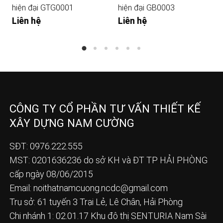
hiện đại GTG0001
hiện đại GB0003
Liên hệ
Liên hệ
CÔNG TY CỔ PHẦN TƯ VẤN THIẾT KẾ
XÂY DỰNG NAM CƯỜNG
SĐT: 0976.222.555
MST: 0201636236 do sở KH và ĐT TP HẢI PHÒNG
cấp ngày 08/06/2015
Email:
noithatnamcuong.ncdc@gmail.com
Trụ sở: 61 tuyến 3 Trại Lẻ, Lê Chân, Hải Phòng
Chi nhánh 1: 02.01.17 Khu đô thị SENTURIA Nam Sài