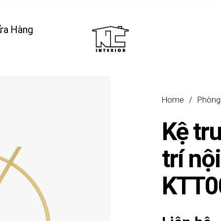
ửa Hàng
Home
/
Phòng
Kệ tr
trí nộ
KTT0