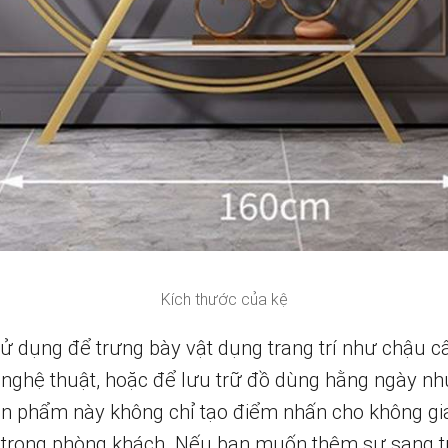
Kích thước của kệ
sử dụng để trưng bày vật dụng trang trí như chậu c
 nghệ thuật, hoặc để lưu trữ đồ dùng hằng ngày nh
n phẩm này không chỉ tạo điểm nhấn cho không gia
g trong phòng khách. Nếu bạn muốn thêm sự sang t