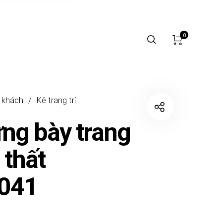
0
 khách
/
Kệ trang trí
ưng bày trang
i thất
041