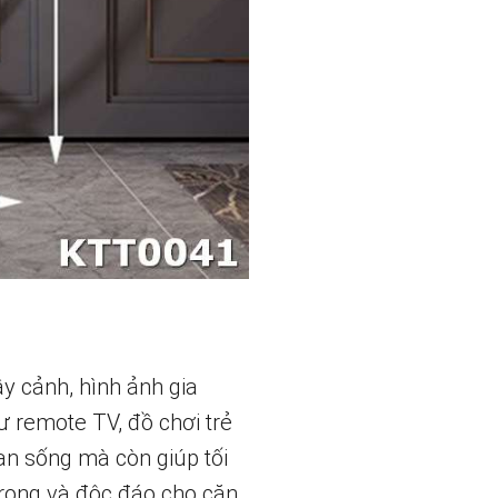
ây cảnh, hình ảnh gia
ư remote TV, đồ chơi trẻ
n sống mà còn giúp tối
rọng và độc đáo cho căn