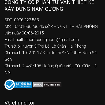
CÔNG TY CỔ PHẦN TƯ VẤN THIẾT KẾ
XÂY DỰNG NAM CƯỜNG
SĐT: 0976.222.555
MST: 0201636236 do sở KH và ĐT TP HẢI PHÒNG
cấp ngày 08/06/2015
Email:
noithatnamcuong.ncdc@gmail.com
Trụ sở: 61 tuyến 3 Trại Lẻ, Lê Chân, Hải Phòng
Chi nhánh 1: 02.01.17 Khu đô thị SENTURIA Nam Sài
Gòn
Chi nhánh 2: 4/8/106 Hoàng Quốc Việt, Cầu Giấy, Hà
Nội
Về chúng tôi