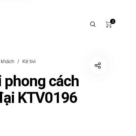
0
 khách
/
Kệ tivi
vi phong cách
đại KTV0196