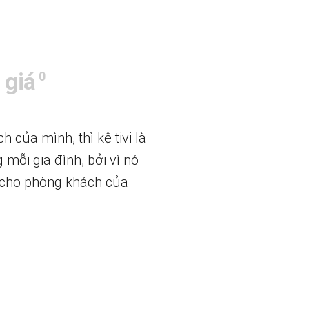
 giá
0
của mình, thì kệ tivi là
 mỗi gia đình, bởi vì nó
p cho phòng khách của