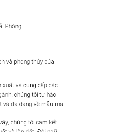
ải Phòng.
ch và phong thủy của
n xuất và cung cấp các
gành, chúng tôi tự hào
t và đa dạng về mẫu mã.
vậy, chúng tôi cam kết
uất và lắp đặt. Đội ngũ