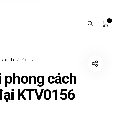
0
 khách
/
Kệ tivi
vi phong cách
đại KTV0156