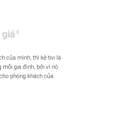
 giá
0
của mình, thì kệ tivi là
 mỗi gia đình, bởi vì nó
p cho phòng khách của