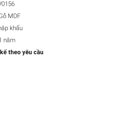
V0156
Gỗ MDF
ập khẩu
1 năm
 kế theo yêu cầu