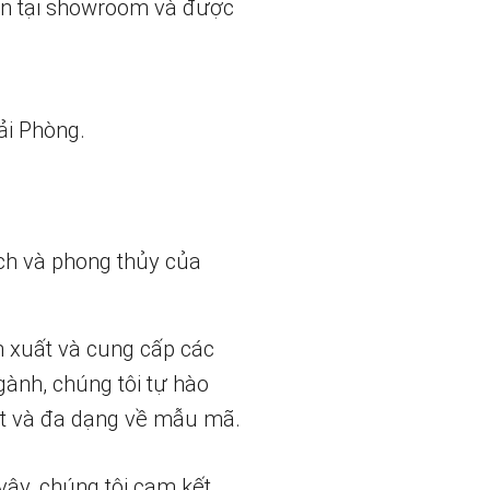
ẵn tại showroom và được
ải Phòng.
ch và phong thủy của
n xuất và cung cấp các
gành, chúng tôi tự hào
t và đa dạng về mẫu mã.
vậy, chúng tôi cam kết