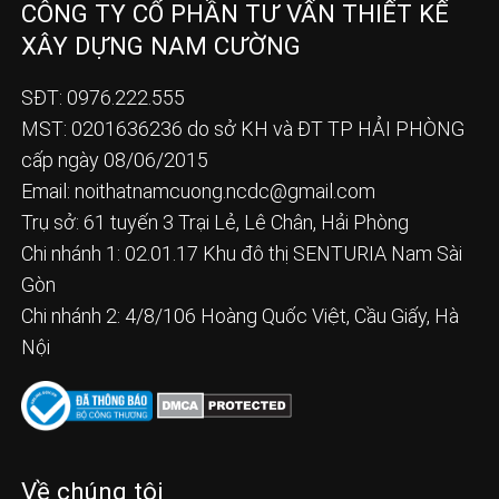
CÔNG TY CỔ PHẦN TƯ VẤN THIẾT KẾ
XÂY DỰNG NAM CƯỜNG
SĐT: 0976.222.555
MST: 0201636236 do sở KH và ĐT TP HẢI PHÒNG
cấp ngày 08/06/2015
Email:
noithatnamcuong.ncdc@gmail.com
Trụ sở: 61 tuyến 3 Trại Lẻ, Lê Chân, Hải Phòng
Chi nhánh 1: 02.01.17 Khu đô thị SENTURIA Nam Sài
Gòn
Chi nhánh 2: 4/8/106 Hoàng Quốc Việt, Cầu Giấy, Hà
Nội
Về chúng tôi