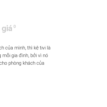
 giá
0
của mình, thì kệ tivi là
 mỗi gia đình, bởi vì nó
p cho phòng khách của