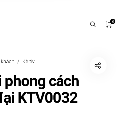
0
 khách
/
Kệ tivi
vi phong cách
đại KTV0032