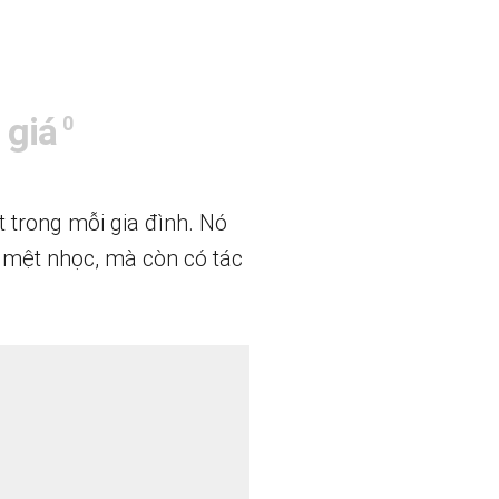
 giá
0
 trong mỗi gia đình. Nó
c mệt nhọc, mà còn có tác