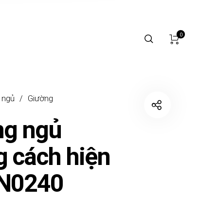
0
 ngủ
/
Giường
ng ngủ
 cách hiện
GN0240