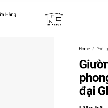
ửa Hàng
Home
/
Phòng
Giườ
phong
đại 