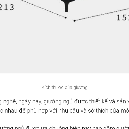
Kích thước của giường
g nghệ, ngày nay, giường ngủ được thiết kế và sản 
hác nhau để phù hợp với nhu cầu và sở thích của mỗ
ường ngủ được ưa chuộng hiện nay bao gồm giường