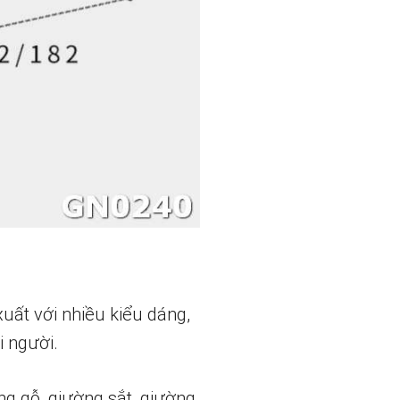
xuất với nhiều kiểu dáng,
i người.
 gỗ, giường sắt, giường