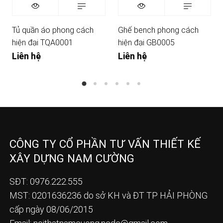
Tủ quần áo phong cách
Ghế bench phong cách
hiện đại TQA0001
hiện đại GB0005
Liên hệ
Liên hệ
CÔNG TY CỔ PHẦN TƯ VẤN THIẾT KẾ
XÂY DỰNG NAM CƯỜNG
SĐT: 0976.222.555
MST: 0201636236 do sở KH và ĐT TP HẢI PHÒNG
cấp ngày 08/06/2015