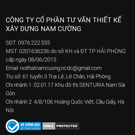
CÔNG TY CỔ PHẦN TƯ VẤN THIẾT KẾ
XÂY DỰNG NAM CƯỜNG
SĐT: 0976.222.555
MST: 0201636236 do sở KH và ĐT TP HẢI PHÒNG
cấp ngày 08/06/2015
Email:
noithatnamcuong.ncdc@gmail.com
Trụ sở: 61 tuyến 3 Trại Lẻ, Lê Chân, Hải Phòng
Chi nhánh 1: 02.01.17 Khu đô thị SENTURIA Nam Sài
Gòn
Chi nhánh 2: 4/8/106 Hoàng Quốc Việt, Cầu Giấy, Hà
Nội