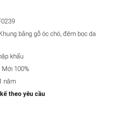
F0239
Khung bằng gỗ óc chó, đệm bọc da
ập khẩu
:
Mới 100%
1 năm
 kế theo yêu cầu