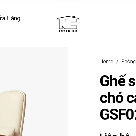
ửa Hàng
Home
/
Phòng
Ghế s
chó c
GSF0