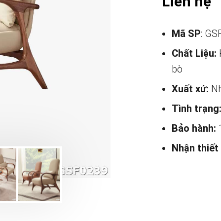
Liên hệ
Mã SP
: GS
Chất Liệu:
bò
Xuất xứ:
Nh
Tình trạng
Bảo hành:
Nhận thiết