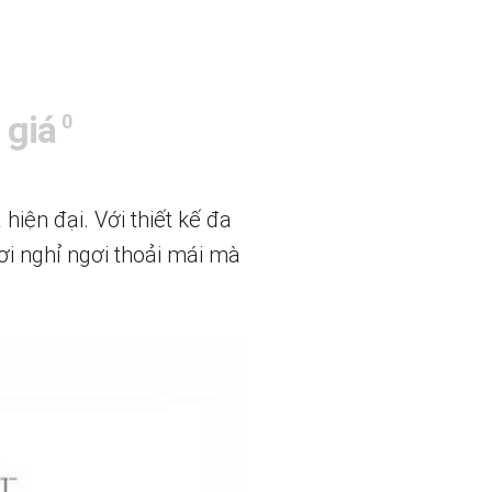
 giá
0
iện đại. Với thiết kế đa
nơi nghỉ ngơi thoải mái mà