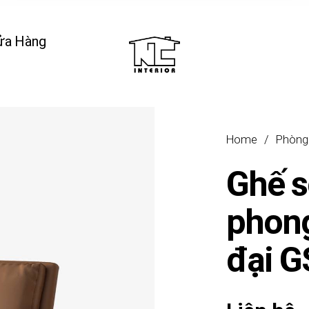
ửa Hàng
Home
/
Phòng
Ghế s
phong
đại 