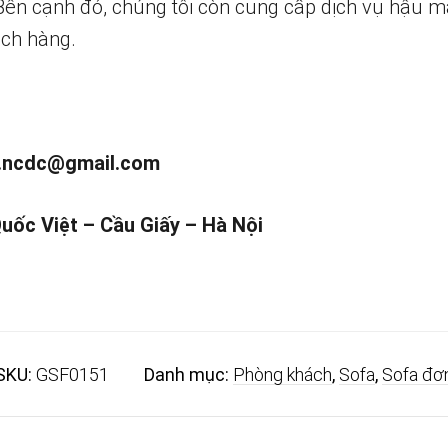
 Bên cạnh đó, chúng tôi còn cung cấp dịch vụ hậu m
ch hàng.
.ncdc@gmail.com
Quốc Việt – Cầu Giấy – Hà Nội
SKU:
GSF0151
Danh mục:
Phòng khách
,
Sofa
,
Sofa đơ