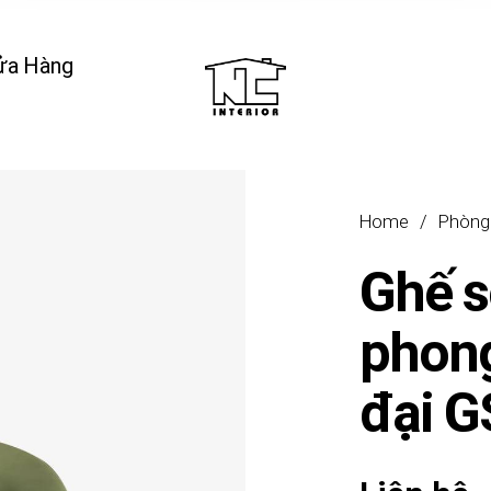
ửa Hàng
Home
/
Phòng
Ghế s
phong
đại 