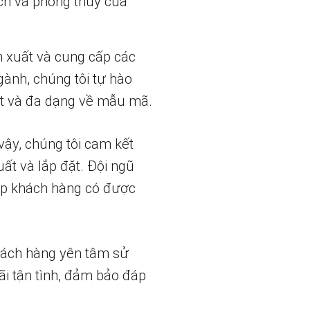
ch và phong thủy của
n xuất và cung cấp các
gành, chúng tôi tự hào
t và đa dạng về mẫu mã.
vậy, chúng tôi cam kết
uất và lắp đặt. Đội ngũ
iúp khách hàng có được
hách hàng yên tâm sử
ãi tận tình, đảm bảo đáp