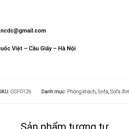
.ncdc@gmail.com
Quốc Việt – Cầu Giấy – Hà Nội
SKU:
GSF0126
Danh mục:
Phòng khách
,
Sofa
,
Sofa đơ
Sản phẩm tương tự