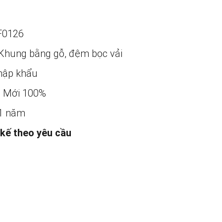
F0126
Khung bằng gỗ, đệm bọc vải
ập khẩu
:
Mới 100%
1 năm
 kế theo yêu cầu