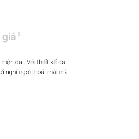
 giá
0
iện đại. Với thiết kế đa
nơi nghỉ ngơi thoải mái mà