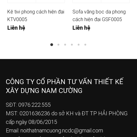
Kệ tivi phong cách hiện đại
Sofa văng bọc da phong
KTV0005
cách hiện đại GSF0005
Liên hệ
Liên hệ
CÔNG TY CỔ PHẦN TƯ VẤN THIẾT KẾ
XÂY DỰNG NAM CƯỜNG
SĐT: 0976.222.555
MST: 0201636236 do sở KH và ĐT TP HẢI PHÒNG
cấp ngày 08/06/2015
Email:
noithatnamcuong.ncdc@gmail.com