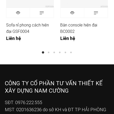
Sofa nỉ phong cách hiện
Bàn console hiện đại
đại GSF0004
BC0002
Liên hệ
Liên hệ
CÔNG TY CỔ PHẦN TƯ VẤN THIẾT KẾ
XÂY DỰNG NAM CƯỜNG
SĐT: 0976.222.555
MST: 0201636236 do sở KH và ĐT TP HẢI PHÒNG