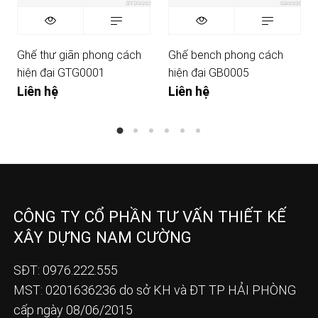
Ghế thư giãn phong cách
Ghế bench phong cách
hiện đại GTG0001
hiện đại GB0005
Liên hệ
Liên hệ
CÔNG TY CỔ PHẦN TƯ VẤN THIẾT KẾ
XÂY DỰNG NAM CƯỜNG
SĐT: 0976.222.555
MST: 0201636236 do sở KH và ĐT TP HẢI PHÒNG
cấp ngày 08/06/2015