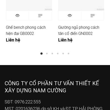
Ghế bench phong cách
Giường ngủ phong cách
hiện đại GB0002
tân cổ điển GN0002
Liên hệ
Liên hệ
CÔNG TY CỔ PHẦN TƯ VẤN THIẾT KẾ
XÂY DỰNG NAM CƯỜNG
SĐT: 0976.222.555
MST: 0201636236 do sở KH và ĐT TP HẢI PHÒNG