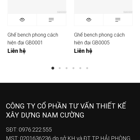
Ghế bench phong cách
Ghế bench phong cách
hiện đại GB0001
hiện đại GB0005
Liên hệ
Liên hệ
CÔNG TY CỔ PHẦN TƯ VẤN THIẾT KẾ
XÂY DỰNG NAM CƯỜNG
SĐT: 0976.222.555
MST: 0201636236 do sở KH và ĐT TP HẢI PHÒNG