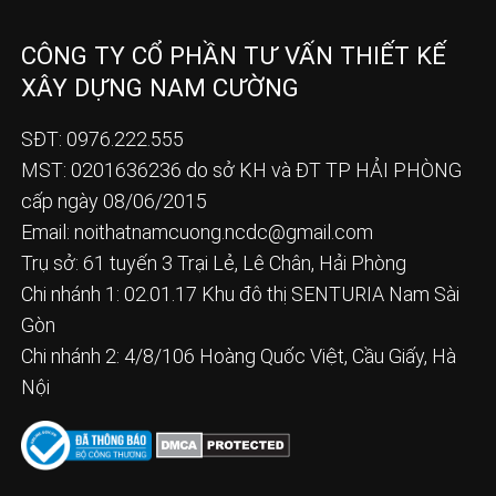
CÔNG TY CỔ PHẦN TƯ VẤN THIẾT KẾ
XÂY DỰNG NAM CƯỜNG
SĐT: 0976.222.555
MST: 0201636236 do sở KH và ĐT TP HẢI PHÒNG
cấp ngày 08/06/2015
Email:
noithatnamcuong.ncdc@gmail.com
Trụ sở: 61 tuyến 3 Trại Lẻ, Lê Chân, Hải Phòng
Chi nhánh 1: 02.01.17 Khu đô thị SENTURIA Nam Sài
Gòn
Chi nhánh 2: 4/8/106 Hoàng Quốc Việt, Cầu Giấy, Hà
Nội