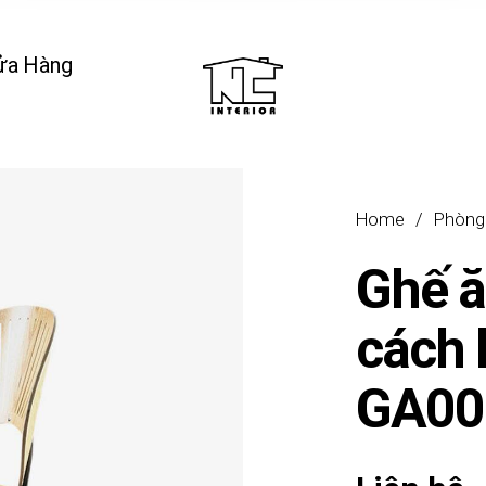
ửa Hàng
Home
/
Phòng
Ghế 
cách 
GA00