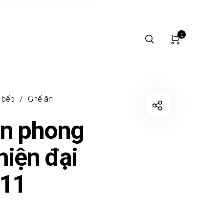
0
 bếp
/
Ghế ăn
ăn phong
hiện đại
11