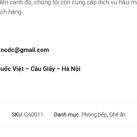
 Bên cạnh đó, chúng tôi còn cung cấp dịch vụ hậu m
ch hàng.
.ncdc@gmail.com
Quốc Việt – Cầu Giấy – Hà Nội
SKU:
GA0011
Danh mục:
Phòng bếp
,
Ghế ăn