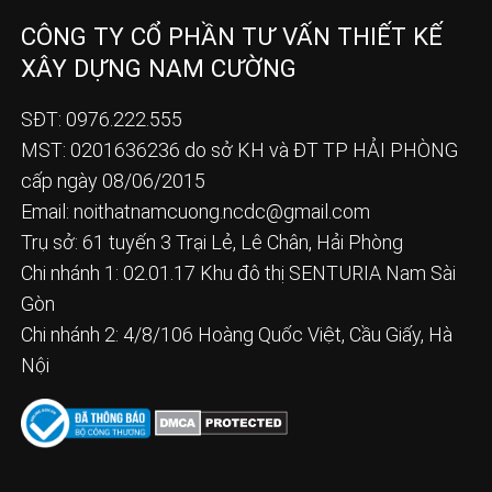
CÔNG TY CỔ PHẦN TƯ VẤN THIẾT KẾ
XÂY DỰNG NAM CƯỜNG
SĐT: 0976.222.555
MST: 0201636236 do sở KH và ĐT TP HẢI PHÒNG
cấp ngày 08/06/2015
Email:
noithatnamcuong.ncdc@gmail.com
Trụ sở: 61 tuyến 3 Trại Lẻ, Lê Chân, Hải Phòng
Chi nhánh 1: 02.01.17 Khu đô thị SENTURIA Nam Sài
Gòn
Chi nhánh 2: 4/8/106 Hoàng Quốc Việt, Cầu Giấy, Hà
Nội