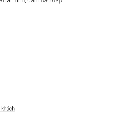
ãi tận tình, đảm bảo đáp
 khách