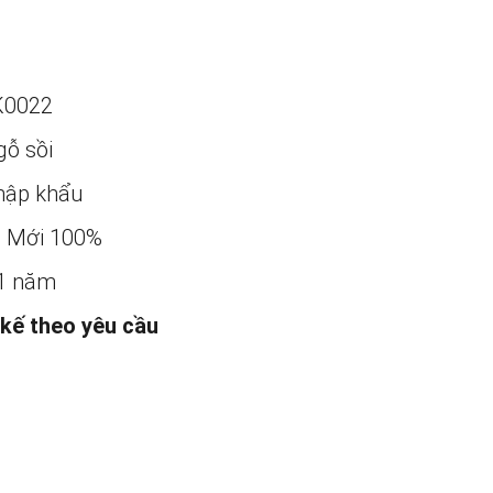
K0022
gỗ sồi
ập khẩu
:
Mới 100%
1 năm
 kế theo yêu cầu