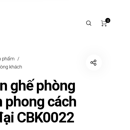
0
n phẩm
/
òng khách
n ghế phòng
 phong cách
đại CBK0022