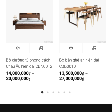
Bộ giường tủ phong cách
Bộ bàn ghế ăn hiện đại
Châu Âu hiện đại CBN0012
CBB0010
14,000,000
13,500,000
–
–
₫
₫
20,000,000
Khoảng giá: từ 14,000,000₫. đến 20,000,000
27,000,000
Khoảng giá: từ
₫
₫