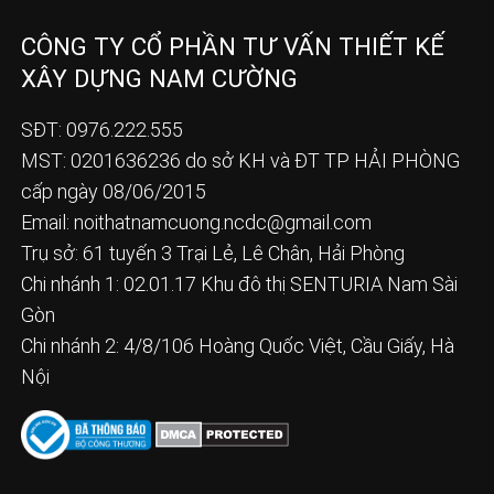
CÔNG TY CỔ PHẦN TƯ VẤN THIẾT KẾ
XÂY DỰNG NAM CƯỜNG
SĐT: 0976.222.555
MST: 0201636236 do sở KH và ĐT TP HẢI PHÒNG
cấp ngày 08/06/2015
Email:
noithatnamcuong.ncdc@gmail.com
Trụ sở: 61 tuyến 3 Trại Lẻ, Lê Chân, Hải Phòng
Chi nhánh 1: 02.01.17 Khu đô thị SENTURIA Nam Sài
Gòn
Chi nhánh 2: 4/8/106 Hoàng Quốc Việt, Cầu Giấy, Hà
Nội