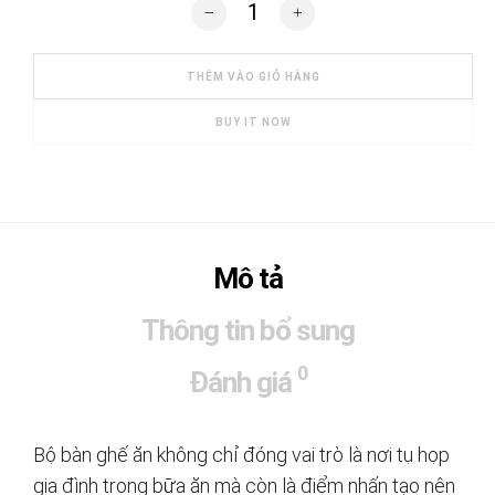
Bộ bàn ghế ăn hiện đại CBB0056 số lượ
THÊM VÀO GIỎ HÀNG
BUY IT NOW
Mô tả
Thông tin bổ sung
0
Đánh giá
Bộ bàn ghế ăn không chỉ đóng vai trò là nơi tụ họp
gia đình trong bữa ăn mà còn là điểm nhấn tạo nên