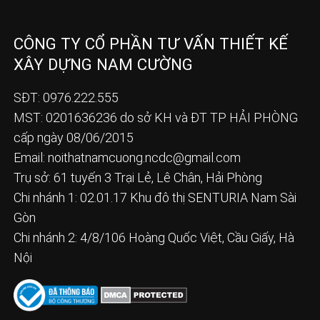
CÔNG TY CỔ PHẦN TƯ VẤN THIẾT KẾ
XÂY DỰNG NAM CƯỜNG
SĐT: 0976.222.555
MST: 0201636236 do sở KH và ĐT TP HẢI PHÒNG
cấp ngày 08/06/2015
Email:
noithatnamcuong.ncdc@gmail.com
Trụ sở: 61 tuyến 3 Trại Lẻ, Lê Chân, Hải Phòng
Chi nhánh 1: 02.01.17 Khu đô thị SENTURIA Nam Sài
Gòn
Chi nhánh 2: 4/8/106 Hoàng Quốc Việt, Cầu Giấy, Hà
Nội