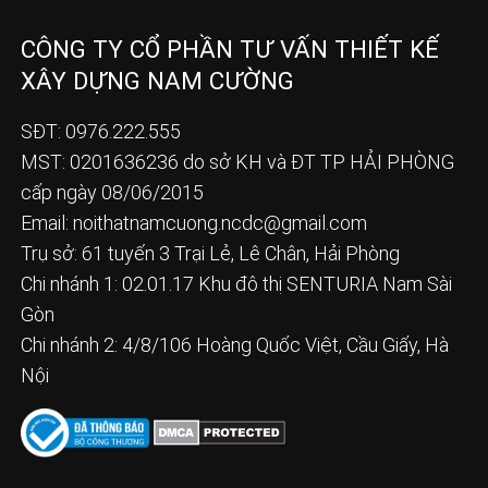
CÔNG TY CỔ PHẦN TƯ VẤN THIẾT KẾ
XÂY DỰNG NAM CƯỜNG
SĐT: 0976.222.555
MST: 0201636236 do sở KH và ĐT TP HẢI PHÒNG
cấp ngày 08/06/2015
Email:
noithatnamcuong.ncdc@gmail.com
Trụ sở: 61 tuyến 3 Trại Lẻ, Lê Chân, Hải Phòng
Chi nhánh 1: 02.01.17 Khu đô thị SENTURIA Nam Sài
Gòn
Chi nhánh 2: 4/8/106 Hoàng Quốc Việt, Cầu Giấy, Hà
Nội