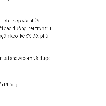
c, phù hợp với nhiều
ới các đường nét trơn tru
ngăn kéo, kệ để đồ, phù
ẵn tại showroom và được
ải Phòng.