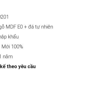
0201
gỗ MDF E0 + đá tự nhiên
ập khẩu
:
Mới 100%
1 năm
 kế theo yêu cầu