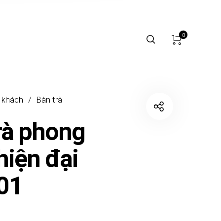
0
 khách
/
Bàn trà
rà phong
hiện đại
01