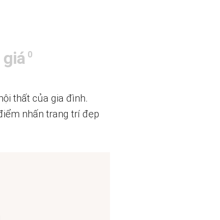
 giá
0
i thất của gia đình.
 điểm nhấn trang trí đẹp