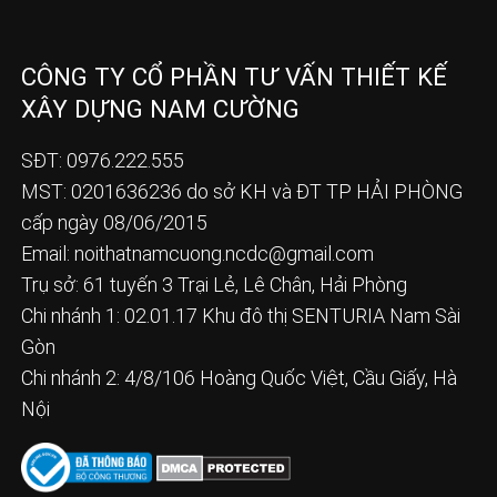
CÔNG TY CỔ PHẦN TƯ VẤN THIẾT KẾ
XÂY DỰNG NAM CƯỜNG
SĐT: 0976.222.555
MST: 0201636236 do sở KH và ĐT TP HẢI PHÒNG
cấp ngày 08/06/2015
Email:
noithatnamcuong.ncdc@gmail.com
Trụ sở: 61 tuyến 3 Trại Lẻ, Lê Chân, Hải Phòng
Chi nhánh 1: 02.01.17 Khu đô thị SENTURIA Nam Sài
Gòn
Chi nhánh 2: 4/8/106 Hoàng Quốc Việt, Cầu Giấy, Hà
Nội